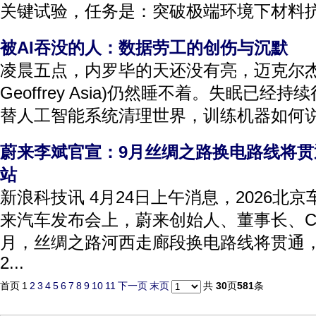
关键试验，任务是：突破极端环境下材料抗磨
被AI吞没的人：数据劳工的创伤与沉默
凌晨五点，内罗毕的天还没有亮，迈克尔杰弗里
Geoffrey Asia)仍然睡不着。失眠已
替人工智能系统清理世界，训练机器如何说话
蔚来李斌官宣：9月丝绸之路换电路线将贯
站
新浪科技讯 4月24日上午消息，2026北
来汽车发布会上，蔚来创始人、董事长、C
月，丝绸之路河西走廊段换电路线将贯通，
2...
首页
1
2
3
4
5
6
7
8
9
10
11
下一页
末页
共
30
页
581
条