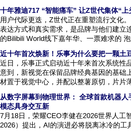
十年雅迪717 “智能痛车” 让Z世代集体“上
用户代际更迭，Z世代正在重塑流行文化。
表达方式和真实需求，是品牌与他们建立连
的Bilibili World线下嘉年华、一票难求的 
近十年首次焕新！乐事为什么要把一颗土
近日，乐事正式启动近十年来首次系统性品牌焕新
意到，新视觉在保留品牌经典基因的基础
材置于视觉中心，并配以整薯原切，片片薄脆
从数字屏幕到物理世界： 全球首款机器人
模态具身交互新
7月18日，荣耀CEO李健在2026世界人工
2026）提出，AI的演进必将脱离冰冷的