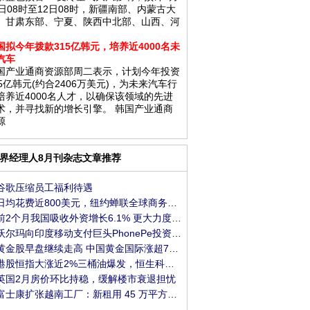
1日08时至12日08时，新疆南部、内蒙古大
、甘肃东部、宁夏、陕西中北部、山西、河
、
国拟今年拨款315亿韩元，培养近4000名未
汽车
国产业通商资源部周二表示，计划今年投资
15亿韩元(约合2406万美元)，为未来汽车行
培养近4000名人才，以确保该领域的先进
术，并寻找新的增长引擎。 韩国产业通商
源
界经理人8月刊杂志文章推荐
谷歌压缩员工福利待遇
日均花费近800美元，纽约蝉联全球商务旅行最贵
前2个月我国吸收外资增长6.1% 更大力度引资举措
沃尔玛向印度移动支付巨头PhonePe投资2亿美元
黄金股早盘继续走高 中国黄金国际涨超7%招金矿
港股恒指大涨近2%三桶油爆发，恒生科技指数涨
英国2月房价环比持稳，缓解楼市衰退担忧
富士康扩张越南工厂：新租用 45 万平方米地块，