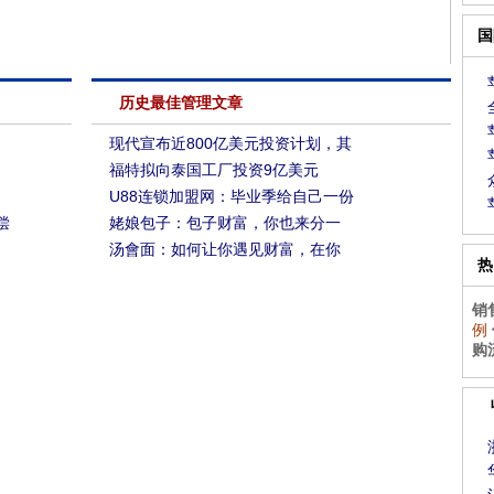
国
历史最佳管理文章
现代宣布近800亿美元投资计划，其
福特拟向泰国工厂投资9亿美元
U88连锁加盟网：毕业季给自己一份
偿
姥娘包子：包子财富，你也来分一
汤會面：如何让你遇见财富，在你
热
销
例
购