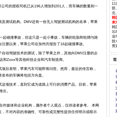
1
公司的授权司机已从196人增加到201人，而车辆的数量则一
部
北
韩
测试机构。DMV还有一份无人驾驶测试机构的名单，苹果
来
韩
3
业
一起碰撞事故，但这只是一起小事故，车辆的轮胎和轮辋与路
技
自注册以来，苹果公司在加州共报告了16起碰撞事故。
资
动驾驶技术的测试，除了苹果之外，其他向DMV注册的企
达和Zoox等其他科技企业和汽车制造商。
世
项目表明，苹果汽车可能即将问世。然而，最近的传言称，
将发布的车辆将包括方向盘。
这项技术，直到它成为道路上可行的消费产品。目前，苹果
候推出。
合作媒体和企业机构，属作者个人观点，仅供读者参考。 本网
立，不对内容的准确性、可靠性或完整性提供任何明示或暗示