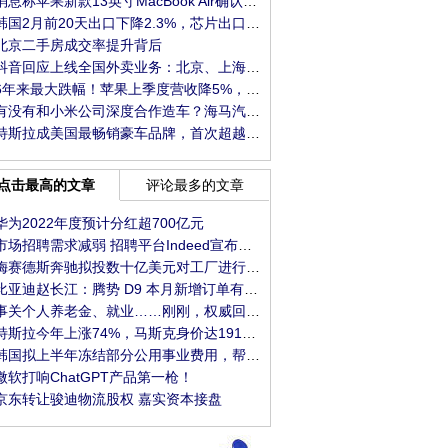
消息称苹果新款13英寸MacBook Air确认搭载M3芯片
韩国2月前20天出口下降2.3%，芯片出口暴跌43.9%
北京二手房成交率提升背后
抖音回应上线全国外卖业务：北京、上海、成都
6年来最大跌幅！苹果上季度营收降5%，iPhone销量
有没有和小米公司深度合作造车？海马汽车：目
特斯拉成美国最畅销豪车品牌，首次超越宝马
点击最高的文章
评论最多的文章
华为2022年度预计分红超700亿元
市场招聘需求减弱 招聘平台Indeed宣布裁员2200人
梅赛德斯奔驰拟投数十亿美元对工厂进行现代化
比亚迪赵长江：腾势 D9 本月新增订单有望再破
事关个人养老金、就业……刚刚，权威回应！
特斯拉今年上涨74%，马斯克身价达1913亿美元，离
韩国拟上半年冻结部分公用事业费用，帮助应对
微软打响ChatGPT产品第一枪！
京东转让骏迪物流股权 嘉实资本接盘