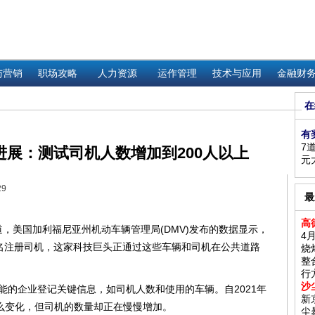
与营销
职场攻略
人力资源
运作管理
技术与应用
金融财
在
有
7
展：测试司机人数增加到200人以上
元
29
最
高
，美国加利福尼亚州机动车辆管理局(DMV)发布的数据显示，
4
1名注册司机，这家科技巨头正通过这些车辆和司机在公共道路
烧
整
行
沙
的企业登记关键信息，如司机人数和使用的车辆。自2021年
新
么变化，但司机的数量却正在慢慢增加。
尘