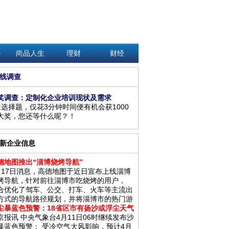
务
尚品人生
理财
财经
线调查
奖调查：定制化企业培训现状及需求
道选择题，仅花3分钟时间便有机会获1000
大奖，您还等什么呢？！
新企业信息
德地图推出“淄博烧烤导航”
月17日消息，高德地图于近日宣布上线淄博
烤导航，针对前往淄博市吃烧烤的用户，
合优化了驾车、公交、打车、火车等主流出
方式的导航路径规划，并将淄博市的热门游
尘暴蓝色预警：18省区市有扬沙或浮尘天气
京报讯 中央气象台4月11日06时继续发布沙
暴蓝色预警： 受冷空气大风影响，预计4月