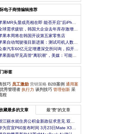
际电子商情编辑推荐
苹果MR头显或亮相在即 能否开启”后iPhone时代“
全球需求疲软，韩国大企业去年库存激增近30%
苹果本周将在韩国开设第五家零售店
苹果自动驾驶项目新进展：测试司机人数增加到
众泰汽车60亿元定增遭深交所问询，拟开发4款新
苹果面临罕见高管“离职潮”，美媒：可能只是
门标签
售技巧
员工激励
营销策略
B2B案例
通用案
优秀管理者
执行力
谈判技巧
管理创新
采
流程
收藏最多的文章
最“赞”的文章
浙江丽水就住房公积金新政征求意见 双缴存职工
华为官宣P60发布时间 3月23日Mate X3同期发布