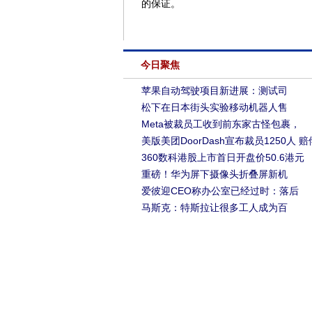
的保证。
今日聚焦
苹果自动驾驶项目新进展：测试司
松下在日本街头实验移动机器人售
Meta被裁员工收到前东家古怪包裹，
美版美团DoorDash宣布裁员1250人 赔
360数科港股上市首日开盘价50.6港元
重磅！华为屏下摄像头折叠屏新机
爱彼迎CEO称办公室已经过时：落后
马斯克：特斯拉让很多工人成为百