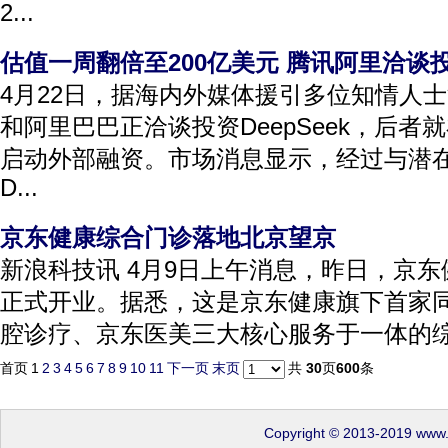
2...
估值一周翻倍至200亿美元 腾讯阿里洽谈投资
4月22日，据海内外媒体援引多位知情人
和阿里巴巴正洽谈投资DeepSeek，后
启动外部融资。市场消息显示，经过与潜
D...
京东健康综合门诊落地北京望京
新浪科技讯 4月9日上午消息，昨日，京
正式开业。据悉，这是京东健康旗下首家
腔诊疗、京东医美三大核心服务于一体的综合
首页
1
2
3
4
5
6
7
8
9
10
11
下一页
末页
共
30
页
600
条
Copyright © 2013-2019 www