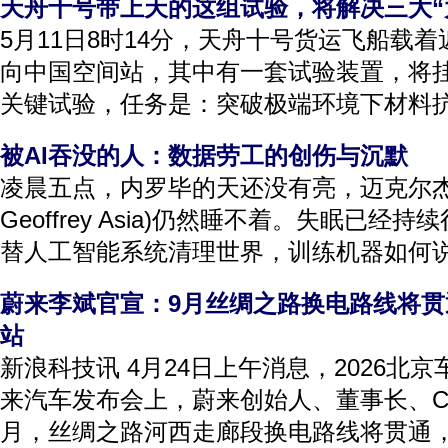
天舟十号带上天的这组试验，将解决三大“
5月11日8时14分，天舟十号货运飞船载着
向中国空间站，其中有一套试验装置，将
关键试验，任务是：突破极端环境下材料抗磨
被AI吞没的人：数据劳工的创伤与沉默
凌晨五点，内罗毕的天还没有亮，迈克尔杰弗里
Geoffrey Asia)仍然睡不着。失眠已
替人工智能系统清理世界，训练机器如何说话
蔚来李斌官宣：9月丝绸之路换电路线将贯
站
新浪科技讯 4月24日上午消息，2026北
来汽车发布会上，蔚来创始人、董事长、C
月，丝绸之路河西走廊段换电路线将贯通，