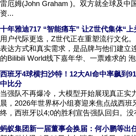
雷厄姆(John Graham )。双方就全球
资...
十年雅迪717 “智能痛车” 让Z世代集体“上
用户代际更迭，Z世代正在重塑流行文化。
表达方式和真实需求，是品牌与他们建立连
的Bilibili World线下嘉年华、一票难求的 
西班牙4球横扫沙特！12大AI命中率飙到91
中比分
当强队不再爆冷，大模型开始展现真正实力 
晨，2026年世界杯小组赛迎来焦点战西
终，西班牙以4;0的胜利宣告强队回归。没有
蚂蚁集团新一届董事会换届：何小鹏等出