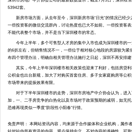
深圳市房地产中介协会公布的最新数据显示，截至7月3日，深圳在
53942套。
新房市场方面，从去年至今，深圳新房市场“日光”的情况已经少
一些投资客的微信交流群内，讨论热度也已大不如前。一些投资客表
不能代表整个市场，并不是当下深圳楼市的常态。
今年上半年，多个可售型人才房的集中入市也成为深圳楼市的一
的6折左右，但销售情况不一，一些位于相对核心地段的房源较为紧俏
布四个管理办法，明确自相关管理办法施行之日起，深圳不再安排建
其实，今年上半年深圳楼市相关政策也迎来了利好，包括房贷利
公积金也出台新规，加大了对购买首套住房、多子女家庭购房等公积金
市场带来的提振效果有限。
对于下半年深圳楼市的走势，深圳市房地产中介协会认为，进入
加，一、二手房竞争的白热化以及市场对于政策预期的减弱，如无托
恐难再现类似一季度“阶段性小阳春”行情。
免责声明： 本网站资讯内容，均来源于合作媒体和企业机构，属作者
站对站内所有资讯的内容、观点保持中立，不对内容的准确性、可靠