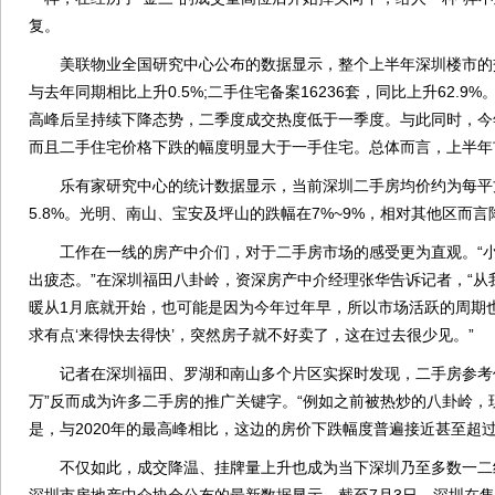
复。
美联物业全国研究中心公布的数据显示，整个上半年深圳楼市的交易
与去年同期相比上升0.5%;二手住宅备案16236套，同比上升62.
高峰后呈持续下降态势，二季度成交热度低于一季度。与此同时，今
而且二手住宅价格下跌的幅度明显大于一手住宅。总体而言，上半年
乐有家研究中心的统计数据显示，当前深圳二手房均价约为每平方米6
5.8%。光明、南山、宝安及坪山的跌幅在7%~9%，相对其他区而
工作在一线的房产中介们，对于二手房市场的感受更为直观。“小
出疲态。”在深圳福田八卦岭，资深房产中介经理张华告诉记者，“从
暖从1月底就开始，也可能是因为今年过年早，所以市场活跃的周期
求有点‘来得快去得快’，突然房子就不好卖了，这在过去很少见。”
记者在深圳福田、罗湖和南山多个片区实探时发现，二手房参考价虽
万”反而成为许多二手房的推广关键字。“例如之前被热炒的八卦岭，
是，与2020年的最高峰相比，这边的房价下跌幅度普遍接近甚至超过
不仅如此，成交降温、挂牌量上升也成为当下深圳乃至多数一二