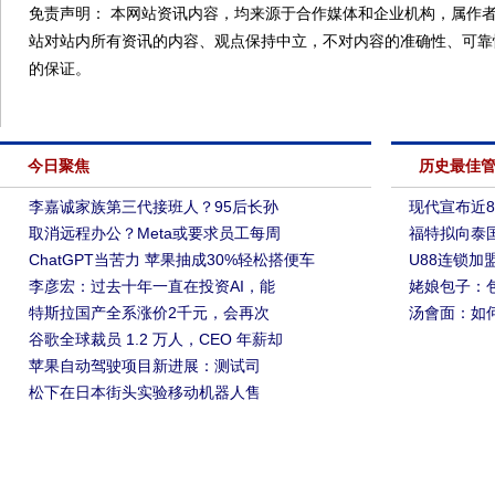
免责声明： 本网站资讯内容，均来源于合作媒体和企业机构，属作者
站对站内所有资讯的内容、观点保持中立，不对内容的准确性、可靠
的保证。
今日聚焦
历史最佳
李嘉诚家族第三代接班人？95后长孙
现代宣布近8
取消远程办公？Meta或要求员工每周
福特拟向泰
ChatGPT当苦力 苹果抽成30%轻松搭便车
U88连锁
李彦宏：过去十年一直在投资AI，能
姥娘包子：
特斯拉国产全系涨价2千元，会再次
汤會面：如
谷歌全球裁员 1.2 万人，CEO 年薪却
苹果自动驾驶项目新进展：测试司
松下在日本街头实验移动机器人售