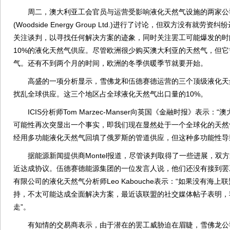
周二，澳大利亚工会官员与运营受影响液化天然气设施的两家公
(Woodside Energy Group Ltd.)进行了讨论，但双方没有
关注谈判，以寻找任何解决方案的迹象，同时关注罢工可能爆发的时
10%的液化天然气供应。尽管欧洲很少购买澳大利亚的天然气，但
气。还有不到两个月的时间，欧洲的冬季供暖季节就要开始。
高盛的一项分析显示，雪佛龙和伍德赛德运营的三个顶级液化天
扰乱全球供应。这三个地区占全球液化天然气出口量的10%。
ICIS分析师Tom Marzec-Manser向英国《金融时报》表示
可能性再次突显出一个事实，即我们现在显然处于一个全球化的天然
经用多功能液化天然气回填了俄罗斯的管道供应，但这种多功能性导
据能源新闻提供商Montel报道，尽管谈判取得了一些进展，双
近达成协议。伍德赛德能源集团的一位发言人说，他们还没有接到罢工的通知
有限公司的液化天然气分析师Leo Kabouche表示：“如果没有海上联盟(Off
持，不太可能达成全面解决方案，最近该联盟的社交媒体帖子表明，
走”。
有知情的交易商表示，由于潜在的罢工威胁迫在眉睫，雪佛龙公