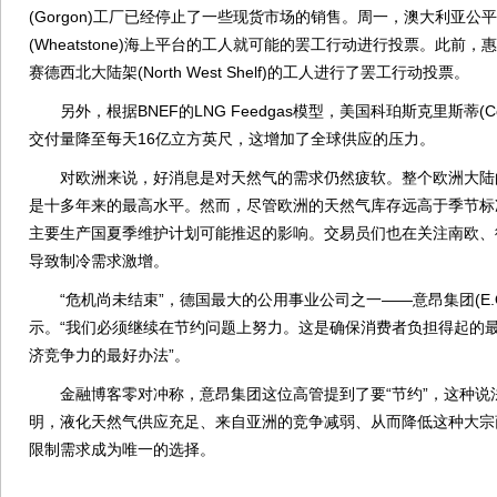
(Gorgon)工厂已经停止了一些现货市场的销售。周一，澳大利亚
(Wheatstone)海上平台的工人就可能的罢工行动进行投票。此前
赛德西北大陆架(North West Shelf)的工人进行了罢工行动投票。
另外，根据BNEF的LNG Feedgas模型，美国科珀斯克里斯蒂(Corp
交付量降至每天16亿立方英尺，这增加了全球供应的压力。
对欧洲来说，好消息是对天然气的需求仍然疲软。整个欧洲大陆的仓
是十多年来的最高水平。然而，尽管欧洲的天然气库存远高于季节标
主要生产国夏季维护计划可能推迟的影响。交易员们也在关注南欧、
导致制冷需求激增。
“危机尚未结束”，德国最大的公用事业公司之一——意昂集团(E.
示。“我们必须继续在节约问题上努力。这是确保消费者负担得起的
济竞争力的最好办法”。
金融博客零对冲称，意昂集团这位高管提到了要“节约”，这种说
明，液化天然气供应充足、来自亚洲的竞争减弱、从而降低这种大宗
限制需求成为唯一的选择。