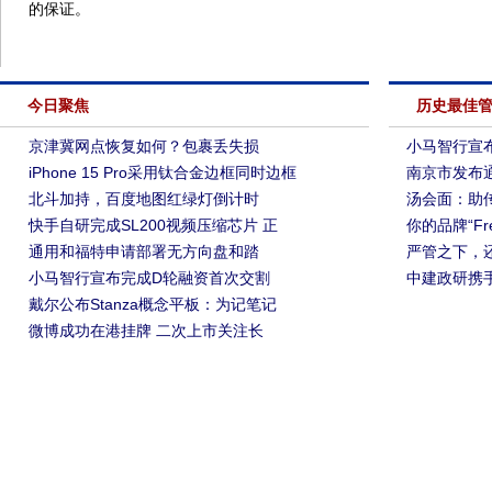
的保证。
今日聚焦
历史最佳
京津冀网点恢复如何？包裹丢失损
小马智行宣
iPhone 15 Pro采用钛合金边框同时边框
南京市发布
北斗加持，百度地图红绿灯倒计时
汤会面：助
快手自研完成SL200视频压缩芯片 正
你的品牌“Fre
通用和福特申请部署无方向盘和踏
严管之下，
小马智行宣布完成D轮融资首次交割
中建政研携
戴尔公布Stanza概念平板：为记笔记
微博成功在港挂牌 二次上市关注长