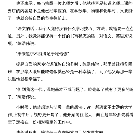
他还表示，每当熟悉一位老师之后，他就很容易知道老师上课的
要讲的内容是不是他已经掌握的。在学数学、物理和化学时，只要能
了，他就会按自己的节奏往前走。
“语文的话，我个人觉得没有什么学习技巧、方法，就需要一点点
通。另外，我觉得能保持一个好的书写状态的话，对语文、英语来说
项。”陈浩伟说。
“未来追求不能满足于吃饱饭”
提起自己的家乡沧源佤族自治县时，陈浩伟说，那里曾经很贫困
难，在那辈人眼里能吃饱饭就已经是一种幸福了。到了他父母那一辈，
决温饱就很幸福了。
“但到我这一代，温饱基本不成问题了。吃饱饭了就有了更多的追
了。”陈浩伟说。
小时候，他曾想遵从父母一辈的想法，读一所离家不太远的大学
作;上初中后，视野更开阔了，他开始向往北大、向往趁年轻多去看
辈子定格在一份相对稳定的工作中。
成长过程中，陈浩伟一直在探索自己的发展方向。