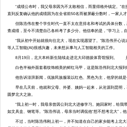
“成绩公布时，我父母亲因为不太敢相信，而显得格外镇定。”在
直到反复确认他的成绩因为在全省前50名而被屏蔽分数时，一家人
但陈浩伟在整个学生时代一直不太在意排名和考试的具体分数，
查成绩，至今不清楚自己各科考了多少分。他信奉的是，“学习上，自
“我从初中开始就很向往北大，现在实现愿望了。”陈浩伟开心说道，
等人工智能(AI)很感兴趣，未来想从事与人工智能相关的工作。
8月19日，北大本科新生陆续走进北大邱德拔体育馆报到。 兑
白色半袖外面套着纹饰精美的鲜红马甲，这是陈浩伟到北大报到
他告诉澎湃新闻，佤族民族服装以红色、黑色为主，他穿的就是
早在几天前，他就和父母、外婆、姨妈一起来，从沧源到昆明，
圆梦北大之旅。
“我上初一时，我母亲曾因公到北大进修学习。她回家时，给我带
如文具盒、钢笔等。”陈浩伟说，母亲当时调侃他“想不想考北大”，
不过，当时陈浩伟刚上初一，并不知道在自己的家乡能考上北大不