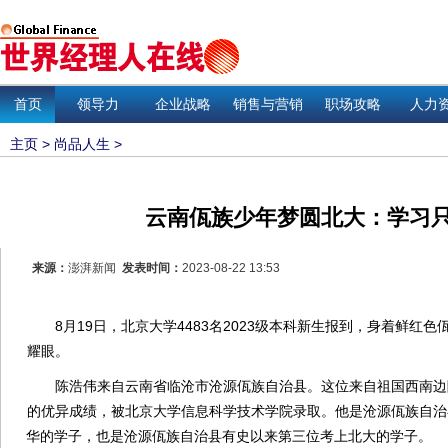
首页
领导力
企业战略
销售与营销
职场攻略
人力
主页
>
尚品人生
>
云南佤族少年梦圆北大：学习
来源：
澎湃新闻
发表时间：
2023-08-22 13:53
8月19日，北京大学4483名2023级本科新生报到，身着鲜红
耀眼。
陈浩伟来自云南省临沧市沧源佤族自治县。这位来自祖国西南边陲
的优异成绩，被北京大学信息科学技术学院录取。他是沧源佤族自治
华的学子，也是沧源佤族自治县有史以来第三位考上北大的学子。