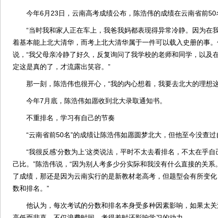
今年6月23日，云南高考成绩公布，陈浩伟的成绩在云南省前50
“当时我和家人正在车上，我爸我妈都表现得异常冷静。因为在我
着基本能上北大清华，而考上北大清华属于一件可以载入史册的事。
说，“我父母亲冷静了好久，反复询问了我学校的老师和同学，以及
定这是真的了，才流露出笑容。”
那一刻，陈浩伟也很开心，“我的内心想着，我要去北大的理想这
今年7月底，陈浩伟如愿收到北大录取通知书。
不重排名，学习有自己的节奏
“云南省前50名”的成绩让陈浩伟如愿圆梦北大，但他至今没查过
“我很反感‘分数为上’这类说法，平时不太去看排名，不太在乎自
己比。”陈浩伟说，“因为别人考多少分实际和我没有什么直接的关系
了成绩，那还是因为云南实行的是新教材老高考，但题型会有所变化
数和排名。”
他认为，每次考试的分数和排名本身受多种因素影响，如果太关
高低而悲喜，不仅浪费时间，考得差时还影响学习的动力。