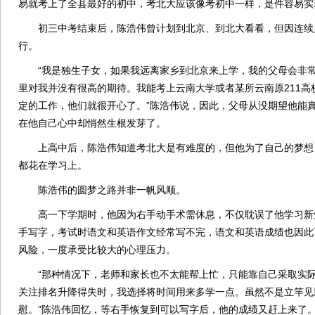
易就考上了全县最好的初中，考北大应该像考初中一样，是件容易实
初三中考结束后，陈浩伟曾计划到北京、到北大看看，但因连续
行。
“我是独生子女，如果我远离家乡到北京来上学，我的父母会非常
里对我并没有很高的期待。我能考上云南大学或者某所云南原211高
定的工作，他们就很开心了。”陈浩伟说，因此，父母从没期望他能
在他自己心中却悄然生根发芽了。
上高中后，陈浩伟知道考北大是有难度的，但他为了自己的梦想
都花在学习上。
陈浩伟的圆梦之路并非一帆风顺。
高一下学期时，他因为右手动手术需休息，不仅耽误了他学习新
手写字，考试时语文和英语作文经常写不完，语文和英语成绩也因此
风险，一度承受比较大的心理压力。
“那种情况下，老师和家长也不太能帮上忙，只能靠自己采取实际
关注排名升降得失时，我选择将时间用来多学一点。虽然不是立竿见
慰。”陈浩伟回忆，等右手恢复到可以写字后，他的成绩又赶上来了