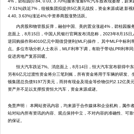
4%，碧桂园(0.84, 0.03, 3.70%)服务涨逾6%;汽车股表现萎靡，蔚来跌
-7.51%)跌近7%，纽顿集团拟提供5亿美元战投，资金来源成谜;影视板
4.40, 3.63%)涨近4%;中资券商股涨势活跃。
内房股和物管股反弹，融创中国、美的置业涨超4%，碧桂园服务(7.28, 
息面上，8月15日，中国人民银行官网发布消息称，2023年8月15日
逆回购操作和4010亿元中期借贷便利(MLF)操作， 其中MLF中标利率2
点。多位市场分析人士表示，MLF利率下调，有助于带动LPR利率
促进房地产复苏回暖。
恒大汽车跌近7%。消息面上，8月14日，恒大汽车宣布获得中东
另有6亿元过渡性资金将分三笔到账，所有资金将用于车辆的研发、生
顿集团总负债9197万美元，而持有现金及现金等价物仅约2.12亿
资产并不足以支撑投资恒大汽车，资金来源成谜。
免责声明： 本网站资讯内容，均来源于合作媒体和企业机构，属作者
站对站内所有资讯的内容、观点保持中立，不对内容的准确性、可靠
的保证。