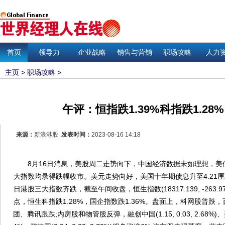
首页
领导力
企业战略
销售与营销
职场攻略
人力
主页
>
职场攻略
>
午评：恒指跌1.39%科指跌1.28
来源：
新浪港股
发表时间：
2023-08-16 14:18
8月16日消息，美股周二走势向下，中国经济数据未如理想，美
大指数均录得跌幅收市。美元走势向好，美国十年期债息升至4.21
日港股三大指数齐跌，截至午间收盘，恒生指数(18317.139, -263.97, -
点，恒生科指跌1.28%，国企指数跌1.36%。盘面上，科网股普跌
团、腾讯跟跌;内房股和物管股反弹，融创中国(1.15, 0.03, 2.68%)、美的置