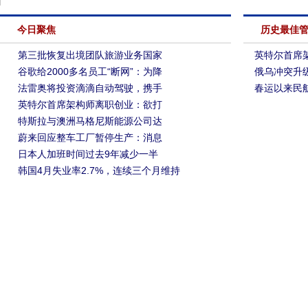
今日聚焦
历史最佳
第三批恢复出境团队旅游业务国家
英特尔首席
谷歌给2000多名员工“断网”：为降
俄乌冲突升级
法雷奥将投资滴滴自动驾驶，携手
春运以来民航
英特尔首席架构师离职创业：欲打
特斯拉与澳洲马格尼斯能源公司达
蔚来回应整车工厂暂停生产：消息
日本人加班时间过去9年减少一半
韩国4月失业率2.7%，连续三个月维持