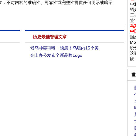
立，不对内容的准确性、可靠性或完整性提供任何明示或暗示
中
绍
二
签
马
中
历史最佳管理文章
据
M
说
俄乌冲突再曝一隐患！乌境内15个美
这
金山办公发布全新品牌Logo
段
世