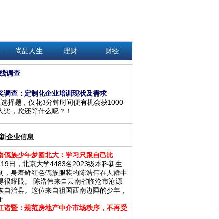
务
尚品人生
理财
财经
线调查
奖调查：定制化企业培训现状及需求
道选择题，仅花3分钟时间便有机会获1000
大奖，您还等什么呢？！
新企业信息
南佤族少年梦圆北大：学习只跟自己比
月19日，北京大学4483名2023级本科新生
到，身着鲜红色佤族服装的陈浩伟在人群中
得很耀眼。 陈浩伟来自云南省临沧市沧源
族自治县。这位来自祖国西南边陲的少年，
年
江诸暨：规范房地产中介市场秩序，不再受