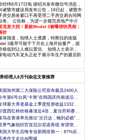
新经纬8月17日电 据绍兴发布微信号消息，
兴诸暨市建设局发布公告，18日起，诸暨市
手房交易各窗口不再受理二手房交易合同网
业务。 公告称，为进一步规范房地产中介
斯克发大招！新款Model 3被曝很快亮相：
国价
媒体报道，知情人士透露，特斯拉的改版
odel 3最早可能于下月在上海开始量产，据
价格低到让人难以置信。 知情人士表示，
家电动汽车龙头正处于展示车生产的最后阶
界经理人8月刊杂志文章推荐
美国加州第二大保险公司宣布裁员2400人
今年第6号台风“卡努”在韩国庆尚南道沿海登陆
全球最大养老基金上季度投资收益1332亿美元，创
印度西红柿价格暴涨近4倍，麦当劳和赛百味餐厅
菜鸟在香港率先推出“次日达，晚到必赔”服务
世界气象组织官宣厄尔尼诺再现 有望突破2016年极
美国大学生后悔专业新闻排第一：87%后悔了 年薪
高考作文走出AI围城