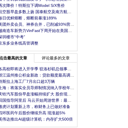
再次降价！特斯拉下调Model S/X售价
航空股早盘多数上扬 国泰航空及南方航空均涨逾
每日优鲜熔断，熔断前暴涨189%
美团外卖会员、神券合并，已削减93%营销类弹窗
越南造车新势力VinFast下周开始在美国建厂，投资
深圳楼市“中考”
京东多业务线高管调整
点击最高的文章
评论最多的文章
各高校即将进入开学季 驻洛杉矶总领事馆发布系
浙江温州推公积金新政：贷款额度最高调整至1
特斯拉上海工厂7月出口超3万辆
上海：将落实全员导师制情况纳入学校年度考核
庆铃汽车股份早盘涨幅持续扩大 股价现涨超10%
回国指导阿里后 马云开始周游世界：最新现身巴
雅虎计划重新上市，称财务上已做好准备
四环医药午后股价继续升高 现涨超5%
英伟达推出AI超级计算机：内存扩大500倍