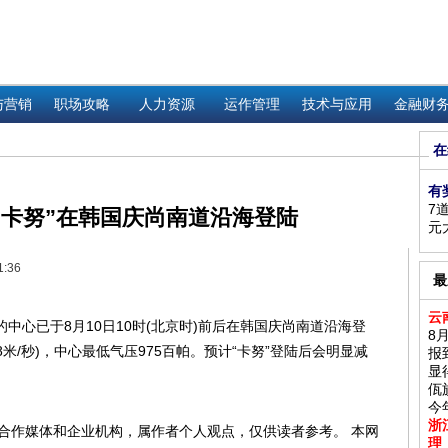
与营销
职场攻略
人力资源
运作管理
技术与应用
金融财
在
有
7
“卡努”在韩国庆尚南道沿海登陆
元
1:36
最
云
中心已于8月10日10时(北京时)前后在韩国庆尚南道沿海登
8
8米/秒)，中心最低气压975百帕。预计“卡努”登陆后会明显减
报
显
佤
今
浙
合作媒体和企业机构，属作者个人观点，仅供读者参考。 本网
理