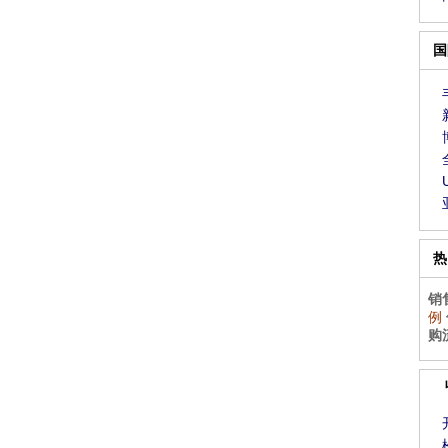
国
热
销
例
购