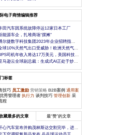
际电子商情编辑推荐
丰田汽车因系统故障停运12家日本工厂
新能源车企，扎堆商场“摆摊”
博尔捷数字科技集团2023年企业招聘指数报告发布
全球10%天然气出口受威胁！欧洲天然气一度大涨
UPS司机年收入将达17万美元，美国科技业员工羡慕
亚马逊云全球副总裁：生成式AI正处于炒作周期，
门标签
售技巧
员工激励
营销策略
B2B案例
通用案
优秀管理者
执行力
谈判技巧
管理创新
采
流程
收藏最多的文章
最“赞”的文章
开心汽车宣布并购茂林斯达交割完毕，进军新能
松下空调驭氧新品发布 乒乓球运动员王楚钦代言