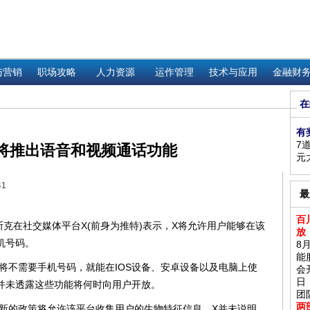
与营销
职场攻略
人力资源
运作管理
技术与应用
金融财
在
有
7
将推出语音和视频通话功能
元
41
最
百
斯克在社交媒体平台X(前身为推特)表示，X将允许用户能够在该
放
机号码。
8
能
不需要手机号码，就能在IOS设备、安卓设备以及电脑上使
会
日
并未透露这些功能将何时向用户开放。
团
两
新的政策将允许该平台收集用户的生物特征信息。X并未说明