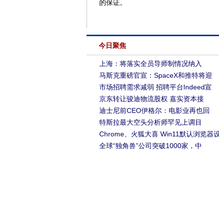
的保证。
今日聚焦
上海：将落实全员导师制情况纳入
马斯克重磅官宣：SpaceX和推特将迎
市场招聘需求减弱 招聘平台Indeed宣
京东转让骏迪物流股权 嘉实资本接
迪士尼前CEO伊格尔：电影业再也回
特斯拉最大空头分析师罕见上调目
Chrome、火狐大喜 Win11默认浏览器
全球“独角兽”公司突破1000家，中