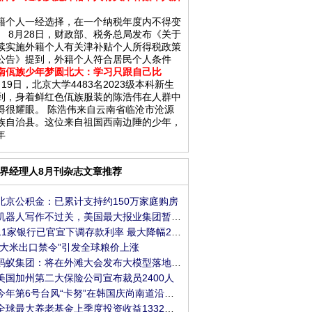
籍个人一经选择，在一个纳税年度内不得变
。 8月28日，财政部、税务总局发布《关于
续实施外籍个人有关津补贴个人所得税政策
公告》提到，外籍个人符合居民个人条件
南佤族少年梦圆北大：学习只跟自己比
月19日，北京大学4483名2023级本科新生
到，身着鲜红色佤族服装的陈浩伟在人群中
得很耀眼。 陈浩伟来自云南省临沧市沧源
族自治县。这位来自祖国西南边陲的少年，
年
界经理人8月刊杂志文章推荐
北京公积金：已累计支持约150万家庭购房
机器人写作不过关，美国最大报业集团暂停使用
11家银行已官宣下调存款利率 最大降幅25个基点
“大米出口禁令”引发全球粮价上涨
蚂蚁集团：将在外滩大会发布大模型落地进展
美国加州第二大保险公司宣布裁员2400人
今年第6号台风“卡努”在韩国庆尚南道沿海登陆
全球最大养老基金上季度投资收益1332亿美元，创