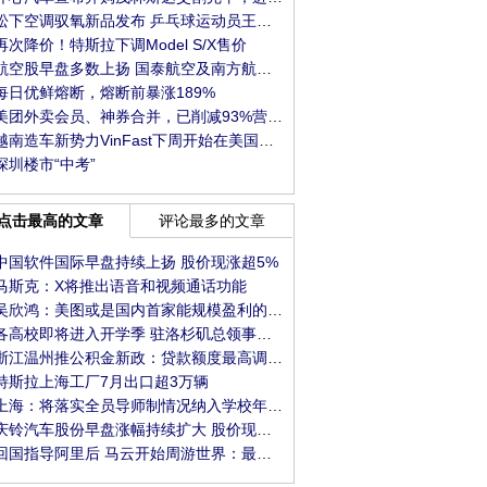
松下空调驭氧新品发布 乒乓球运动员王楚钦代言
再次降价！特斯拉下调Model S/X售价
航空股早盘多数上扬 国泰航空及南方航空均涨逾
每日优鲜熔断，熔断前暴涨189%
美团外卖会员、神券合并，已削减93%营销类弹窗
越南造车新势力VinFast下周开始在美国建厂，投资
深圳楼市“中考”
点击最高的文章
评论最多的文章
中国软件国际早盘持续上扬 股价现涨超5%
马斯克：X将推出语音和视频通话功能
吴欣鸿：美图或是国内首家能规模盈利的视觉大
各高校即将进入开学季 驻洛杉矶总领事馆发布系
浙江温州推公积金新政：贷款额度最高调整至1
特斯拉上海工厂7月出口超3万辆
上海：将落实全员导师制情况纳入学校年度考核
庆铃汽车股份早盘涨幅持续扩大 股价现涨超10%
回国指导阿里后 马云开始周游世界：最新现身巴