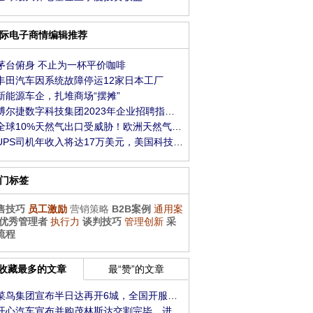
际电子商情编辑推荐
茅台俯身 不止为一杯平价咖啡
丰田汽车因系统故障停运12家日本工厂
新能源车企，扎堆商场“摆摊”
博尔捷数字科技集团2023年企业招聘指数报告发布
全球10%天然气出口受威胁！欧洲天然气一度大涨
UPS司机年收入将达17万美元，美国科技业员工羡慕
门标签
售技巧
员工激励
营销策略
B2B案例
通用案
优秀管理者
执行力
谈判技巧
管理创新
采
流程
收藏最多的文章
最“赞”的文章
菜鸟集团宣布半日达再开6城，全国开服数量已达
开心汽车宣布并购茂林斯达交割完毕，进军新能