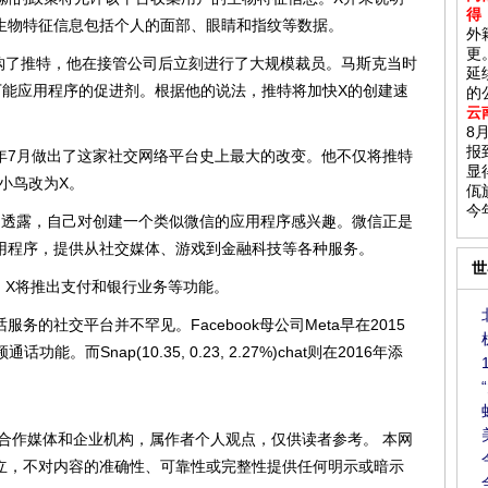
得
生物特征信息包括个人的面部、眼睛和指纹等数据。
外
更
购了推特，他在接管公司后立刻进行了大规模裁员。马斯克当时
延
万能应用程序的促进剂。根据他的说法，推特将加快X的创建速
的
云
8
报
7月做出了这家社交网络平台史上最大的改变。他不仅将推特
显
小鸟改为X。
佤
今
透露，自己对创建一个类似微信的应用程序感兴趣。微信正是
用程序，提供从社交媒体、游戏到金融科技等各种服务。
世
表示，X将推出支付和银行业务等功能。
社交平台并不罕见。Facebook母公司Meta早在2015
能。而Snap(10.35, 0.23, 2.27%)chat则在2016年添
合作媒体和企业机构，属作者个人观点，仅供读者参考。 本网
立，不对内容的准确性、可靠性或完整性提供任何明示或暗示