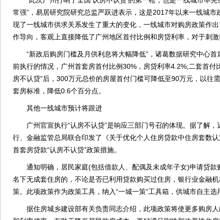
“此次广州打响了全国‘认房不认贷’的第一枪，也是一线城市率先
常强”，易居研究院研究总监严跃进表示，这是2017年以来一线城
现了一线城市供求关系发生了重大的变化，一线城市对购房政策作出
作导向，客观上直接降低了广州地区首付比例和房贷利率，对于刺激
“新政后购房门槛及月供利息将大幅降低”，诸葛数据研究中心首
前执行的情况，广州首套房首付比例30%，房贷利率4.2%;二套首付比例
房不认贷”后，300万元总价的房屋首付门槛可降低至90万元，以往需
套房标准，降低0.6个百分点。
其他一线城市预计将跟进
广州官宣执行“认房不认贷”是响应三部门号召的体现。据了解，
行、金融监管总局联合印发了《关于优化个人住房贷款中住房套数认
首套房贷款“认房不认贷”政策措施。
通知明确，居民家庭(包括借款人、配偶及未成年子女)申请贷款
名下无成套住房的，不论是否已利用贷款购买过住房，银行业金融机
策。此项政策作为政策工具，纳入“一城一策”工具箱，供城市自主选
据住房城乡建设部有关负责同志介绍，此项政策将使更多购房人