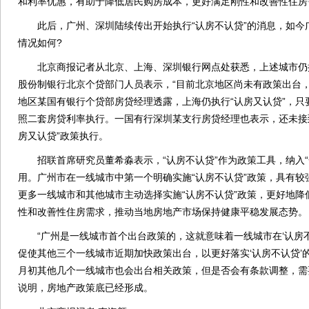
和利率优惠，有助于降低居民购房成本，更好满足刚性和改善性住房
此后，广州、深圳陆续传出开始执行“认房不认贷”的消息，如今
情况如何?
北京商报记者从北京、上海、深圳银行网点处获悉，上述城市仍
股份制银行北京个贷部门人员表示，“目前北京地区尚未有政策出台，仍
地区某国有银行个贷部房贷经理透露，上海仍执行“认房又认贷”，只
照二套房贷利率执行。一国有行深圳某支行房贷经理也表示，还未接到
房又认贷”政策执行。
招联首席研究员董希淼表示，“认房不认贷”作为政策工具，纳入“
用。广州市在一线城市中第一个明确实施“认房不认贷”政策，具有较
更多一线城市和其他城市主动选择实施“认房不认贷”政策，更好地降
性和改善性住房需求，推动当地房地产市场保持健康平稳发展态势。
“广州是一线城市首个出台政策的，这就意味着一线城市在‘认房不
促使其他三个一线城市近期加快政策出台，以更好落实‘认房不认贷’
月初其他几个一线城市也会出台相关政策，但是否会有条款调整，需
说明，房地产政策底已经形成。