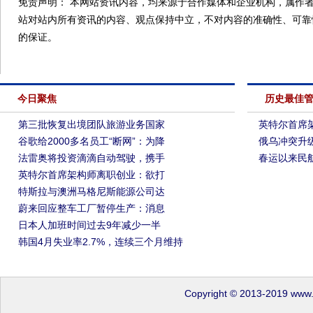
免责声明： 本网站资讯内容，均来源于合作媒体和企业机构，属作者
站对站内所有资讯的内容、观点保持中立，不对内容的准确性、可靠
的保证。
今日聚焦
历史最佳
第三批恢复出境团队旅游业务国家
英特尔首席
谷歌给2000多名员工“断网”：为降
俄乌冲突升级
法雷奥将投资滴滴自动驾驶，携手
春运以来民航
英特尔首席架构师离职创业：欲打
特斯拉与澳洲马格尼斯能源公司达
蔚来回应整车工厂暂停生产：消息
日本人加班时间过去9年减少一半
韩国4月失业率2.7%，连续三个月维持
Copyright © 2013-2019 www