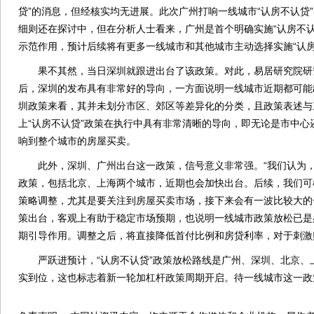
贷”的消息，但经核实均无进展。此次广州打响一线城市“认房不认贷
细则还在探讨中，但在分析人士看来，广州是首个明确实施“认房不认
示范作用，预计后续将有更多一线城市和其他城市主动选择实施“认房
果不其然，当日深圳就跟进出台了该政策。对此，易居研究院研
后，深圳的发布具有非常好的导向，一方面说明一线城市近期都可能出
圳政策来看，其并未划分市区、郊区等差异化的分类，且政策表述与
上“认房不认贷”政策在执行中具有非常清晰的导向，即无论是市中心
响到整个城市的房屋买卖。
此外，深圳、广州出台这一政策，信号意义非常强。“我们认为，
政策，包括北京、上海两个城市，近期也会加快出台。后续，我们可
策略调整，尤其是要关注到房屋买卖市场，接下来会有一波比较大的
策出台，客观上有助于稳定市场预期，也说明一线城市政策放松已是
期引导作用。调整之后，将直接降低首付比例和房贷利率，对于刺激
严跃进预计，“认房不认贷”政策放松路线是广州、深圳、北京、
实到位，这也标志着新一轮加杠杆政策周期开启。待一线城市这一政