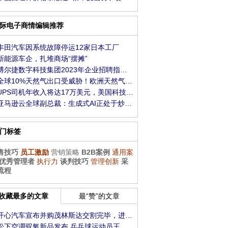
际电子商情编辑推荐
丰田汽车因系统故障停运12家日本工厂
新能源车企，扎堆商场“摆摊”
博尔捷数字科技集团2023年企业招聘指数报告发布
全球10%天然气出口受威胁！欧洲天然气一度大涨
UPS司机年收入将达17万美元，美国科技业员工羡慕
亚马逊云全球副总裁：生成式AI正处于炒作周期，
门标签
售技巧
员工激励
营销策略
B2B案例
通用案
优秀管理者
执行力
谈判技巧
管理创新
采
流程
收藏最多的文章
最“赞”的文章
开心汽车宣布并购茂林斯达交割完毕，进军新能
松下空调驭氧新品发布 乒乓球运动员王楚钦代言