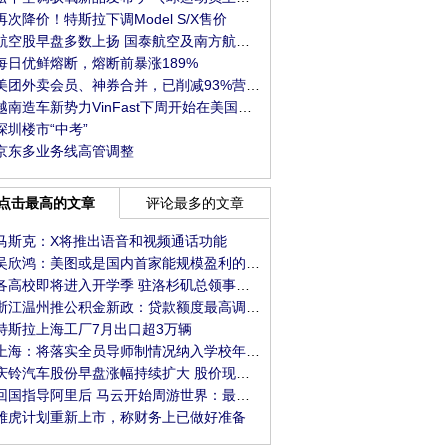
再次降价！特斯拉下调Model S/X售价
航空股早盘多数上扬 国泰航空及南方航空均涨逾
每日优鲜熔断，熔断前暴涨189%
美团外卖会员、神券合并，已削减93%营销类弹窗
越南造车新势力VinFast下周开始在美国建厂，投资
深圳楼市“中考”
京东多业务线高管调整
点击最高的文章
评论最多的文章
马斯克：X将推出语音和视频通话功能
吴欣鸿：美图或是国内首家能规模盈利的视觉大
各高校即将进入开学季 驻洛杉矶总领事馆发布系
浙江温州推公积金新政：贷款额度最高调整至1
特斯拉上海工厂7月出口超3万辆
上海：将落实全员导师制情况纳入学校年度考核
庆铃汽车股份早盘涨幅持续扩大 股价现涨超10%
回国指导阿里后 马云开始周游世界：最新现身巴
雅虎计划重新上市，称财务上已做好准备