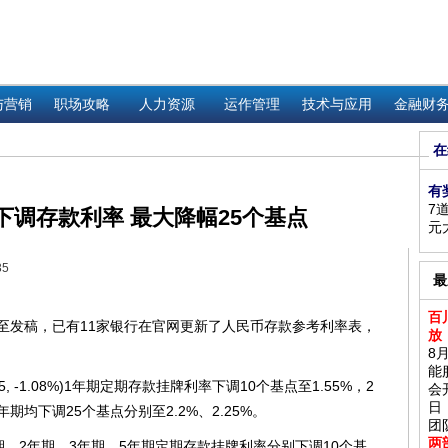
与营销
职场攻略
人力资源
运作管理
技术与应用
金融财
在
有
7
下调存款利率 最大降幅25个基点
元
35
最
百
发稿，已有11家银行在官网更新了人民币存款参考利率表，
放
。
8
能
5, -1.08%)1年期定期存款挂牌利率下调10个基点至1.55%，2
会
日
年期均下调25个基点分别至2.2%、2.25%。
团
两
%)1年期、2年期、3年期、5年期定期存款挂牌利率分别下调10个基