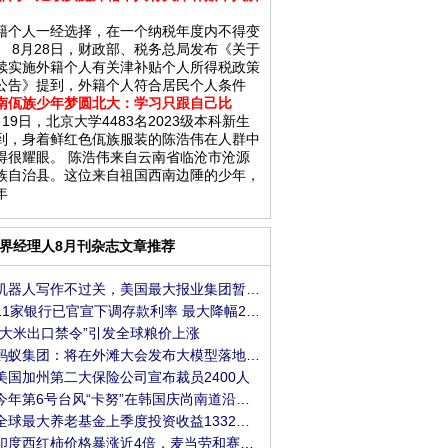
籍个人一经选择，在一个纳税年度内不得变
。 8月28日，财政部、税务总局发布《关于
续实施外籍个人有关津补贴个人所得税政策
公告》提到，外籍个人符合居民个人条件
南佤族少年梦圆北大：学习只跟自己比
月19日，北京大学4483名2023级本科新生
到，身着鲜红色佤族服装的陈浩伟在人群中
得很耀眼。 陈浩伟来自云南省临沧市沧源
族自治县。这位来自祖国西南边陲的少年，
年
界经理人8月刊杂志文章推荐
机器人写作不过关，美国最大报业集团暂停使用
11家银行已官宣下调存款利率 最大降幅25个基点
“大米出口禁令”引发全球粮价上涨
蚂蚁集团：将在外滩大会发布大模型落地进展
美国加州第二大保险公司宣布裁员2400人
今年第6号台风“卡努”在韩国庆尚南道沿海登陆
全球最大养老基金上季度投资收益1332亿美元，创
印度西红柿价格暴涨近4倍，麦当劳和赛百味餐厅